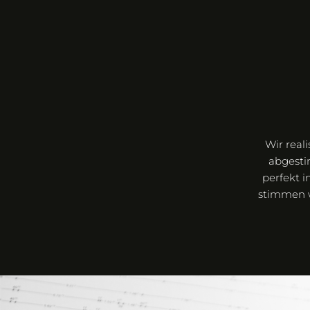
Wir real
abgesti
perfekt i
stimmen w