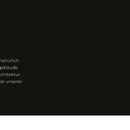
Natürlich
ngebäude
rchitektur
ie unserer